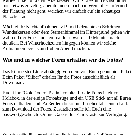
Kaffeetrinken und dem Abendessen. Oft ist dies im Hochsommer
noch etwas zu zeitig, aber dennoch machbar. Wenn dies aufgrund
der Planung nicht geht, weichen wir einfach auf ein schattiges
Plätzchen aus.
Möchtet Ihr Nachtaufnahmen, z.B. mit beleuchteten Schrimen,
Wunderkerzen oder dem Sternenhimmel im Hintergrund gehen wir
während der Feier noch einmal für etwa 5 – 10 Minuten nach
draußen. Bei Winterhochzeiten hingegen können wir solche
Aufnahmen bereits am frühen Abend machen.
Wie und in welcher Form erhalten wir die Fotos?
Das ist in erster Linie abhängig von dem von Euch gebuchten Paket.
Beim Paket “Silber” erhaltet Ihr die Fotos ausschließlich als
Download.
Bucht Ihr “Gold” oder “Platin” erhaltet Ihr die Fotos in einer
Holzbox, in der einige Fotoabzüge und ein USB Stick mit all Euren
Fotos enthalten sind. Außerdem bekommt Ihr ebenfalls einen Link
zum Download der Fotos. Zusätzlich stelle ich Euch eine
passwortgeschützte Online Galerie für Eure Gäste zur Verfügung.
Selbstverständlich erhaltet Ihr alle Fotos in voller Auflösung und